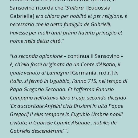
Sansovino ricorda che
“S’allora
[Eudossia
Gabriella]
era chiara per nobiltà et per religione, è
necessario che la detta famiglia de Gabrielli,
havesse per molti anni prima havuto principio et
nome nella detta città.”
“La seconda opionione
– continua il Sansovino –
è, ch’ella fosse originata da un Conte d’Alsatia, il
quale venuto di Lamagna
[Germania, n.d.r.]
in
Italia, si fermó in Ugubbio, l’anno 715, nel tempo di
Papa Gregorio Secondo. Et l’afferma Fanusio
Campano nell’ottavo libro a cap. secondo dicendo
‘Ex auctoritate Anfelini civis Brixiani in uita Papae
Gregorij II eius tempore in Eugubio Umbrie nobili
civitate, a Gabriele Comite Alsatiae , nobiles de
Gabrielis descenderunt’ “.