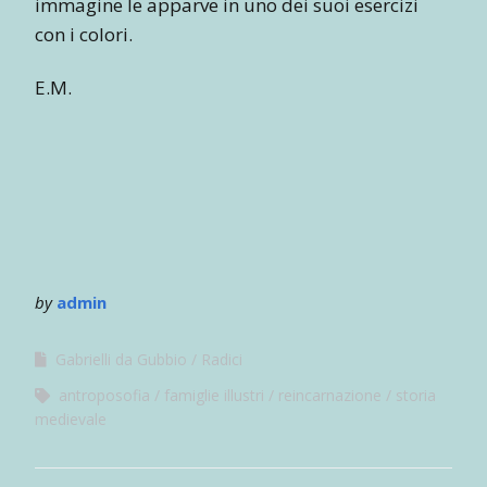
immagine le apparve in uno dei suoi esercizi
con i colori.
E.M.
by
admin
Gabrielli da Gubbio
Radici
antroposofia
famiglie illustri
reincarnazione
storia
medievale