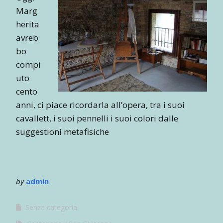
Marg
herita
avreb
bo
compi
uto
cento
anni, ci piace ricordarla all’opera, tra i suoi
cavallett, i suoi pennelli i suoi colori dalle
suggestioni metafisiche
by
admin
Senza categoria