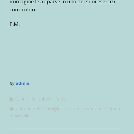
immagine le apparve in uno dei suoi esercizi
con i colori.
E.M.
by
admin
Gabrielli da Gubbio
Radici
antroposofia
famiglie illustri
reincarnazione
storia
medievale