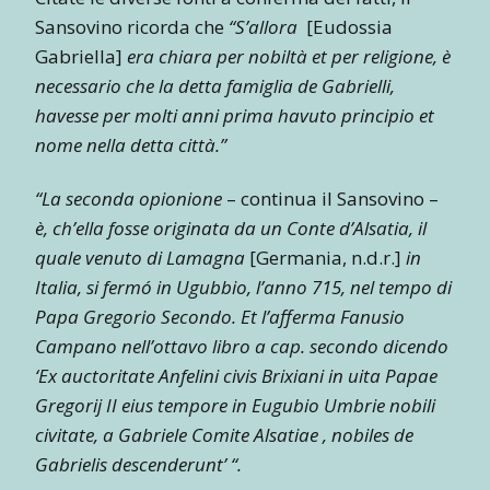
Sansovino ricorda che
“S’allora
[Eudossia
Gabriella]
era chiara per nobiltà et per religione, è
necessario che la detta famiglia de Gabrielli,
havesse per molti anni prima havuto principio et
nome nella detta città.”
“La seconda opionione
– continua il Sansovino –
è, ch’ella fosse originata da un Conte d’Alsatia, il
quale venuto di Lamagna
[Germania, n.d.r.]
in
Italia, si fermó in Ugubbio, l’anno 715, nel tempo di
Papa Gregorio Secondo. Et l’afferma Fanusio
Campano nell’ottavo libro a cap. secondo dicendo
‘Ex auctoritate Anfelini civis Brixiani in uita Papae
Gregorij II eius tempore in Eugubio Umbrie nobili
civitate, a Gabriele Comite Alsatiae , nobiles de
Gabrielis descenderunt’ “.