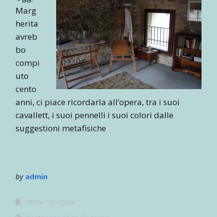
Marg
herita
avreb
bo
compi
uto
cento
anni, ci piace ricordarla all’opera, tra i suoi
cavallett, i suoi pennelli i suoi colori dalle
suggestioni metafisiche
by
admin
Senza categoria