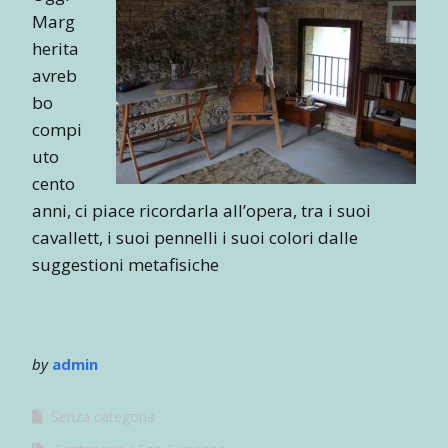
Marg
herita
avreb
bo
compi
uto
cento
anni, ci piace ricordarla all’opera, tra i suoi
cavallett, i suoi pennelli i suoi colori dalle
suggestioni metafisiche
by
admin
Senza categoria