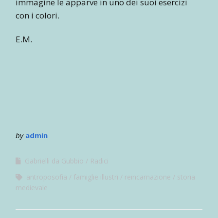
immagine le apparve in uno dei suoi esercizi
con i colori.
E.M.
by
admin
Gabrielli da Gubbio
Radici
antroposofia
famiglie illustri
reincarnazione
storia
medievale