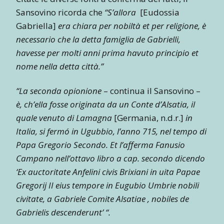
Sansovino ricorda che
“S’allora
[Eudossia
Gabriella]
era chiara per nobiltà et per religione, è
necessario che la detta famiglia de Gabrielli,
havesse per molti anni prima havuto principio et
nome nella detta città.”
“La seconda opionione
– continua il Sansovino –
è, ch’ella fosse originata da un Conte d’Alsatia, il
quale venuto di Lamagna
[Germania, n.d.r.]
in
Italia, si fermó in Ugubbio, l’anno 715, nel tempo di
Papa Gregorio Secondo. Et l’afferma Fanusio
Campano nell’ottavo libro a cap. secondo dicendo
‘Ex auctoritate Anfelini civis Brixiani in uita Papae
Gregorij II eius tempore in Eugubio Umbrie nobili
civitate, a Gabriele Comite Alsatiae , nobiles de
Gabrielis descenderunt’ “.