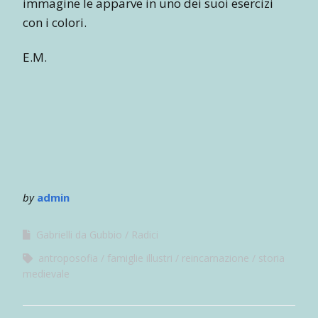
immagine le apparve in uno dei suoi esercizi
con i colori.
E.M.
by
admin
Gabrielli da Gubbio
Radici
antroposofia
famiglie illustri
reincarnazione
storia
medievale