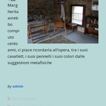
Marg
herita
avreb
bo
compi
uto
cento
anni, ci piace ricordarla all’opera, tra i suoi
cavallett, i suoi pennelli i suoi colori dalle
suggestioni metafisiche
by
admin
Senza categoria