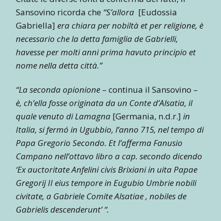
Sansovino ricorda che
“S’allora
[Eudossia
Gabriella]
era chiara per nobiltà et per religione, è
necessario che la detta famiglia de Gabrielli,
havesse per molti anni prima havuto principio et
nome nella detta città.”
“La seconda opionione
– continua il Sansovino –
è, ch’ella fosse originata da un Conte d’Alsatia, il
quale venuto di Lamagna
[Germania, n.d.r.]
in
Italia, si fermó in Ugubbio, l’anno 715, nel tempo di
Papa Gregorio Secondo. Et l’afferma Fanusio
Campano nell’ottavo libro a cap. secondo dicendo
‘Ex auctoritate Anfelini civis Brixiani in uita Papae
Gregorij II eius tempore in Eugubio Umbrie nobili
civitate, a Gabriele Comite Alsatiae , nobiles de
Gabrielis descenderunt’ “.