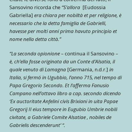
Sansovino ricorda che
“S’allora
[Eudossia
Gabriella]
era chiara per nobiltà et per religione, è
necessario che la detta famiglia de Gabrielli,
havesse per molti anni prima havuto principio et
nome nella detta città.”
“La seconda opionione
– continua il Sansovino –
è, ch’ella fosse originata da un Conte d’Alsatia, il
quale venuto di Lamagna
[Germania, n.d.r.]
in
Italia, si fermó in Ugubbio, l’anno 715, nel tempo di
Papa Gregorio Secondo. Et l’afferma Fanusio
Campano nell’ottavo libro a cap. secondo dicendo
‘Ex auctoritate Anfelini civis Brixiani in uita Papae
Gregorij II eius tempore in Eugubio Umbrie nobili
civitate, a Gabriele Comite Alsatiae , nobiles de
Gabrielis descenderunt’ “.