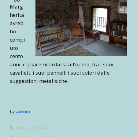
Marg
herita
avreb
bo
compi
uto
cento
anni, ci piace ricordarla all’opera, tra i suoi
cavallett, i suoi pennelli i suoi colori dalle
suggestioni metafisiche
by
admin
Senza categoria