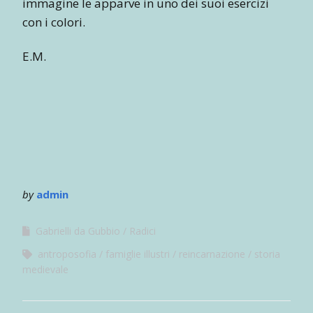
immagine le apparve in uno dei suoi esercizi
con i colori.
E.M.
by
admin
Gabrielli da Gubbio
Radici
antroposofia
famiglie illustri
reincarnazione
storia
medievale