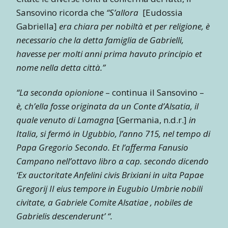
Sansovino ricorda che
“S’allora
[Eudossia
Gabriella]
era chiara per nobiltà et per religione, è
necessario che la detta famiglia de Gabrielli,
havesse per molti anni prima havuto principio et
nome nella detta città.”
“La seconda opionione
– continua il Sansovino –
è, ch’ella fosse originata da un Conte d’Alsatia, il
quale venuto di Lamagna
[Germania, n.d.r.]
in
Italia, si fermó in Ugubbio, l’anno 715, nel tempo di
Papa Gregorio Secondo. Et l’afferma Fanusio
Campano nell’ottavo libro a cap. secondo dicendo
‘Ex auctoritate Anfelini civis Brixiani in uita Papae
Gregorij II eius tempore in Eugubio Umbrie nobili
civitate, a Gabriele Comite Alsatiae , nobiles de
Gabrielis descenderunt’ “.