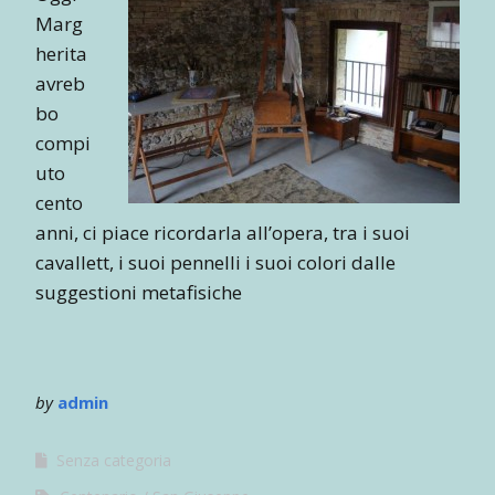
Marg
herita
avreb
bo
compi
uto
cento
anni, ci piace ricordarla all’opera, tra i suoi
cavallett, i suoi pennelli i suoi colori dalle
suggestioni metafisiche
by
admin
Senza categoria