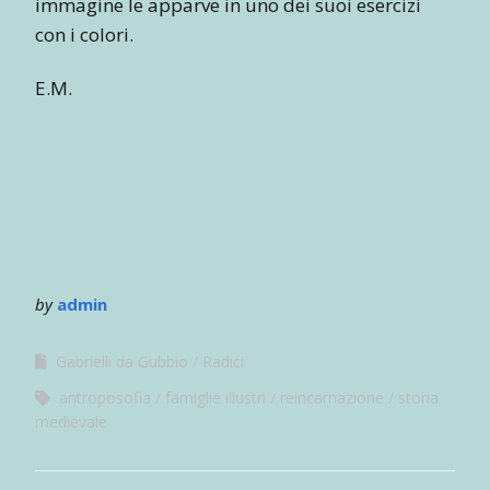
immagine le apparve in uno dei suoi esercizi
con i colori.
E.M.
by
admin
Gabrielli da Gubbio
Radici
antroposofia
famiglie illustri
reincarnazione
storia
medievale