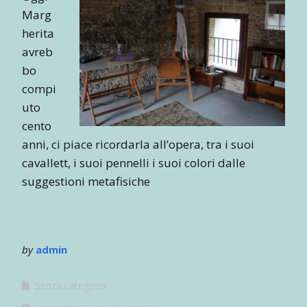
Marg
herita
avreb
bo
compi
uto
cento
anni, ci piace ricordarla all’opera, tra i suoi
cavallett, i suoi pennelli i suoi colori dalle
suggestioni metafisiche
by
admin
Senza categoria