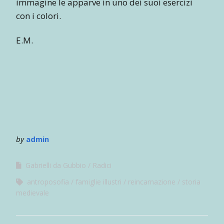
immagine le apparve in uno dei suoi esercizi
con i colori.
E.M.
by
admin
Gabrielli da Gubbio
Radici
antroposofia
famiglie illustri
reincarnazione
storia
medievale