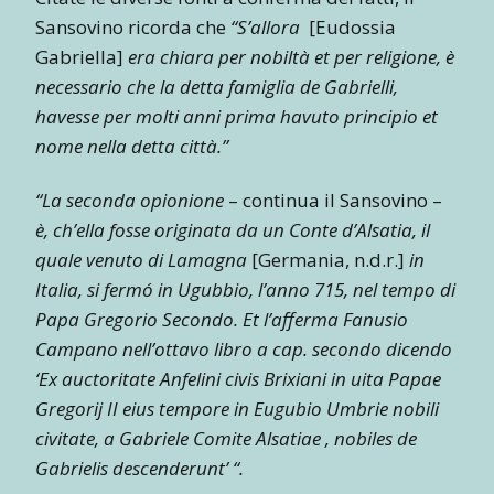
Sansovino ricorda che
“S’allora
[Eudossia
Gabriella]
era chiara per nobiltà et per religione, è
necessario che la detta famiglia de Gabrielli,
havesse per molti anni prima havuto principio et
nome nella detta città.”
“La seconda opionione
– continua il Sansovino –
è, ch’ella fosse originata da un Conte d’Alsatia, il
quale venuto di Lamagna
[Germania, n.d.r.]
in
Italia, si fermó in Ugubbio, l’anno 715, nel tempo di
Papa Gregorio Secondo. Et l’afferma Fanusio
Campano nell’ottavo libro a cap. secondo dicendo
‘Ex auctoritate Anfelini civis Brixiani in uita Papae
Gregorij II eius tempore in Eugubio Umbrie nobili
civitate, a Gabriele Comite Alsatiae , nobiles de
Gabrielis descenderunt’ “.