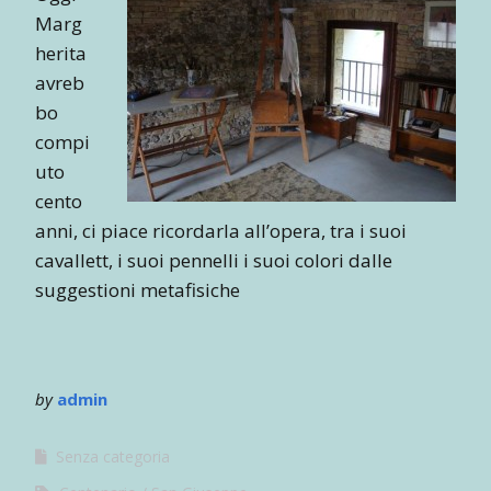
Marg
herita
avreb
bo
compi
uto
cento
anni, ci piace ricordarla all’opera, tra i suoi
cavallett, i suoi pennelli i suoi colori dalle
suggestioni metafisiche
by
admin
Senza categoria