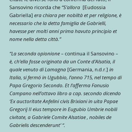
Sansovino ricorda che
“S’allora
[Eudossia
Gabriella]
era chiara per nobiltà et per religione, è
necessario che la detta famiglia de Gabrielli,
havesse per molti anni prima havuto principio et
nome nella detta città.”
“La seconda opionione
– continua il Sansovino –
è, ch’ella fosse originata da un Conte d’Alsatia, il
quale venuto di Lamagna
[Germania, n.d.r.]
in
Italia, si fermó in Ugubbio, l’anno 715, nel tempo di
Papa Gregorio Secondo. Et l’afferma Fanusio
Campano nell’ottavo libro a cap. secondo dicendo
‘Ex auctoritate Anfelini civis Brixiani in uita Papae
Gregorij II eius tempore in Eugubio Umbrie nobili
civitate, a Gabriele Comite Alsatiae , nobiles de
Gabrielis descenderunt’ “.