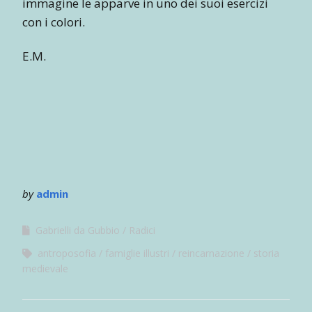
immagine le apparve in uno dei suoi esercizi
con i colori.
E.M.
by
admin
Gabrielli da Gubbio
Radici
antroposofia
famiglie illustri
reincarnazione
storia
medievale