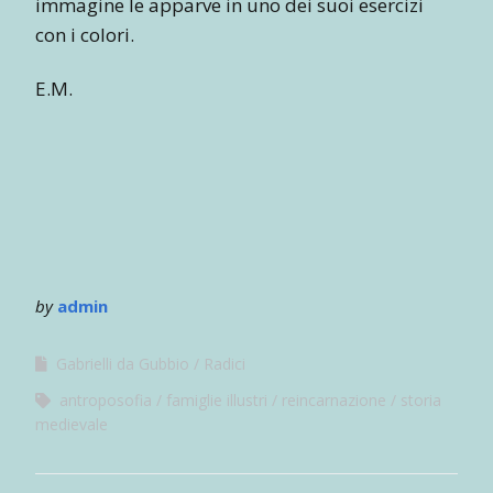
immagine le apparve in uno dei suoi esercizi
con i colori.
E.M.
by
admin
Gabrielli da Gubbio
Radici
antroposofia
famiglie illustri
reincarnazione
storia
medievale