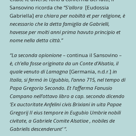
Sansovino ricorda che
“S’allora
[Eudossia
Gabriella]
era chiara per nobiltà et per religione, è
necessario che la detta famiglia de Gabrielli,
havesse per molti anni prima havuto principio et
nome nella detta città.”
“La seconda opionione
– continua il Sansovino –
è, ch’ella fosse originata da un Conte d’Alsatia, il
quale venuto di Lamagna
[Germania, n.d.r.]
in
Italia, si fermó in Ugubbio, l’anno 715, nel tempo di
Papa Gregorio Secondo. Et l’afferma Fanusio
Campano nell’ottavo libro a cap. secondo dicendo
‘Ex auctoritate Anfelini civis Brixiani in uita Papae
Gregorij II eius tempore in Eugubio Umbrie nobili
civitate, a Gabriele Comite Alsatiae , nobiles de
Gabrielis descenderunt’ “.