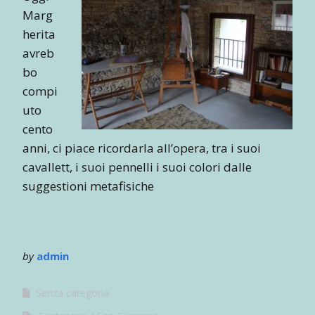
Marg
herita
avreb
bo
compi
uto
cento
anni, ci piace ricordarla all’opera, tra i suoi
cavallett, i suoi pennelli i suoi colori dalle
suggestioni metafisiche
by
admin
Senza categoria