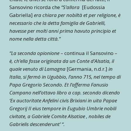
Sansovino ricorda che
“S’allora
[Eudossia
Gabriella]
era chiara per nobiltà et per religione, è
necessario che la detta famiglia de Gabrielli,
havesse per molti anni prima havuto principio et
nome nella detta città.”
“La seconda opionione
– continua il Sansovino –
è, ch’ella fosse originata da un Conte d’Alsatia, il
quale venuto di Lamagna
[Germania, n.d.r.]
in
Italia, si fermó in Ugubbio, l’anno 715, nel tempo di
Papa Gregorio Secondo. Et l’afferma Fanusio
Campano nell’ottavo libro a cap. secondo dicendo
‘Ex auctoritate Anfelini civis Brixiani in uita Papae
Gregorij II eius tempore in Eugubio Umbrie nobili
civitate, a Gabriele Comite Alsatiae , nobiles de
Gabrielis descenderunt’ “.