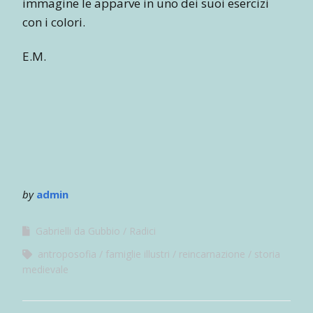
immagine le apparve in uno dei suoi esercizi
con i colori.
E.M.
by
admin
Gabrielli da Gubbio
Radici
antroposofia
famiglie illustri
reincarnazione
storia
medievale