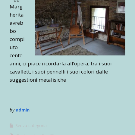
Marg
herita
avreb
bo
compi
uto
cento
anni, ci piace ricordarla all’opera, tra i suoi
cavallett, i suoi pennelli i suoi colori dalle
suggestioni metafisiche
by
admin
Senza categoria