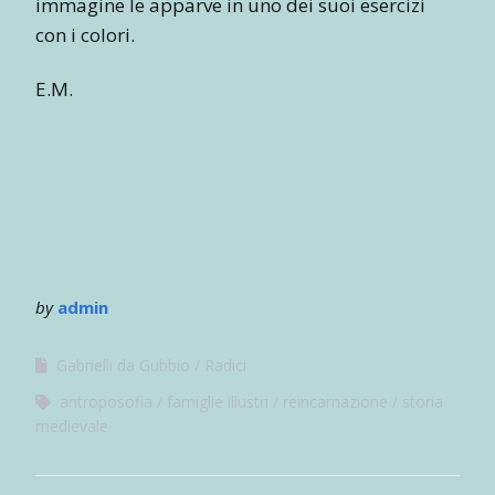
immagine le apparve in uno dei suoi esercizi
con i colori.
E.M.
by
admin
Gabrielli da Gubbio
Radici
antroposofia
famiglie illustri
reincarnazione
storia
medievale