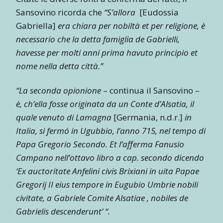
Sansovino ricorda che
“S’allora
[Eudossia
Gabriella]
era chiara per nobiltà et per religione, è
necessario che la detta famiglia de Gabrielli,
havesse per molti anni prima havuto principio et
nome nella detta città.”
“La seconda opionione
– continua il Sansovino –
è, ch’ella fosse originata da un Conte d’Alsatia, il
quale venuto di Lamagna
[Germania, n.d.r.]
in
Italia, si fermó in Ugubbio, l’anno 715, nel tempo di
Papa Gregorio Secondo. Et l’afferma Fanusio
Campano nell’ottavo libro a cap. secondo dicendo
‘Ex auctoritate Anfelini civis Brixiani in uita Papae
Gregorij II eius tempore in Eugubio Umbrie nobili
civitate, a Gabriele Comite Alsatiae , nobiles de
Gabrielis descenderunt’ “.