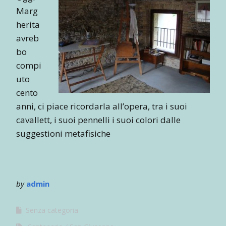
Marg
herita
avreb
bo
compi
uto
cento
anni, ci piace ricordarla all’opera, tra i suoi
cavallett, i suoi pennelli i suoi colori dalle
suggestioni metafisiche
by
admin
Senza categoria