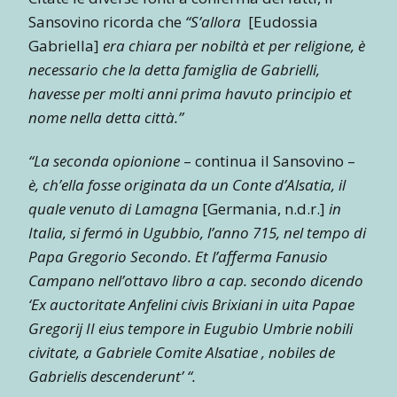
Sansovino ricorda che
“S’allora
[Eudossia
Gabriella]
era chiara per nobiltà et per religione, è
necessario che la detta famiglia de Gabrielli,
havesse per molti anni prima havuto principio et
nome nella detta città.”
“La seconda opionione
– continua il Sansovino –
è, ch’ella fosse originata da un Conte d’Alsatia, il
quale venuto di Lamagna
[Germania, n.d.r.]
in
Italia, si fermó in Ugubbio, l’anno 715, nel tempo di
Papa Gregorio Secondo. Et l’afferma Fanusio
Campano nell’ottavo libro a cap. secondo dicendo
‘Ex auctoritate Anfelini civis Brixiani in uita Papae
Gregorij II eius tempore in Eugubio Umbrie nobili
civitate, a Gabriele Comite Alsatiae , nobiles de
Gabrielis descenderunt’ “.