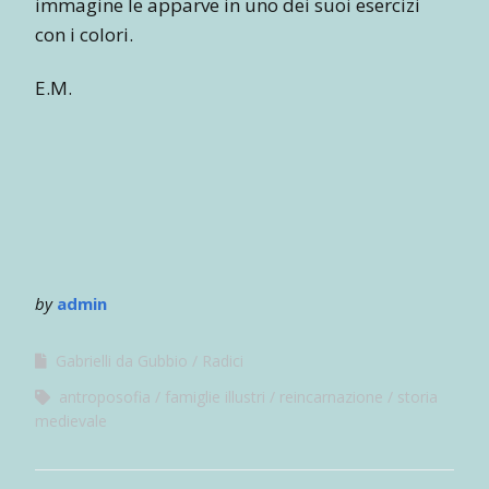
immagine le apparve in uno dei suoi esercizi
con i colori.
E.M.
by
admin
Gabrielli da Gubbio
Radici
antroposofia
famiglie illustri
reincarnazione
storia
medievale