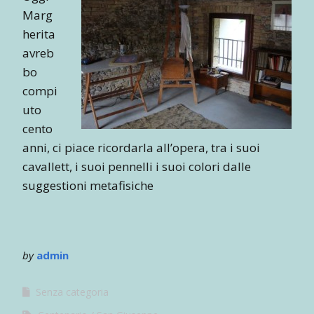
Marg
herita
avreb
bo
compi
uto
cento
anni, ci piace ricordarla all’opera, tra i suoi
cavallett, i suoi pennelli i suoi colori dalle
suggestioni metafisiche
by
admin
Senza categoria