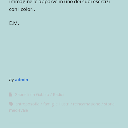
immagine le apparve in uno dei suoi esercizi
con i colori.
E.M.
by
admin
Gabrielli da Gubbio
Radici
antroposofia
famiglie illustri
reincarnazione
storia
medievale