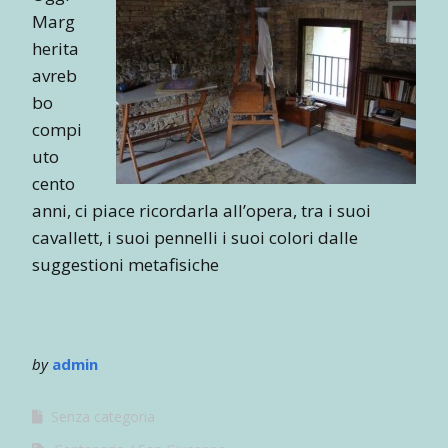
Marg
herita
avreb
bo
compi
uto
cento
anni, ci piace ricordarla all’opera, tra i suoi
cavallett, i suoi pennelli i suoi colori dalle
suggestioni metafisiche
by
admin
Senza categoria