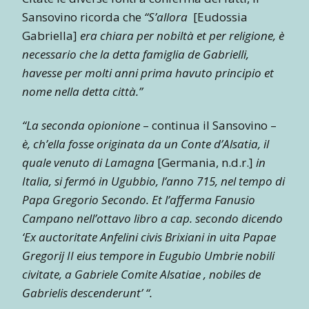
Sansovino ricorda che
“S’allora
[Eudossia
Gabriella]
era chiara per nobiltà et per religione, è
necessario che la detta famiglia de Gabrielli,
havesse per molti anni prima havuto principio et
nome nella detta città.”
“La seconda opionione
– continua il Sansovino –
è, ch’ella fosse originata da un Conte d’Alsatia, il
quale venuto di Lamagna
[Germania, n.d.r.]
in
Italia, si fermó in Ugubbio, l’anno 715, nel tempo di
Papa Gregorio Secondo. Et l’afferma Fanusio
Campano nell’ottavo libro a cap. secondo dicendo
‘Ex auctoritate Anfelini civis Brixiani in uita Papae
Gregorij II eius tempore in Eugubio Umbrie nobili
civitate, a Gabriele Comite Alsatiae , nobiles de
Gabrielis descenderunt’ “.