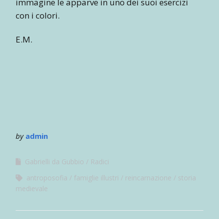
immagine le apparve in uno dei suoi esercizi
con i colori.
E.M.
by
admin
Gabrielli da Gubbio
Radici
antroposofia
famiglie illustri
reincarnazione
storia
medievale