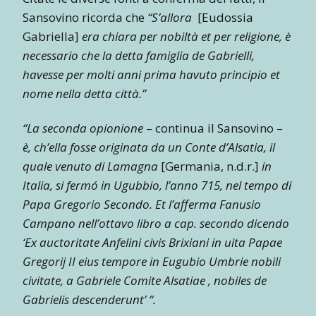
Sansovino ricorda che
“S’allora
[Eudossia
Gabriella]
era chiara per nobiltà et per religione, è
necessario che la detta famiglia de Gabrielli,
havesse per molti anni prima havuto principio et
nome nella detta città.”
“La seconda opionione
– continua il Sansovino –
è, ch’ella fosse originata da un Conte d’Alsatia, il
quale venuto di Lamagna
[Germania, n.d.r.]
in
Italia, si fermó in Ugubbio, l’anno 715, nel tempo di
Papa Gregorio Secondo. Et l’afferma Fanusio
Campano nell’ottavo libro a cap. secondo dicendo
‘Ex auctoritate Anfelini civis Brixiani in uita Papae
Gregorij II eius tempore in Eugubio Umbrie nobili
civitate, a Gabriele Comite Alsatiae , nobiles de
Gabrielis descenderunt’ “.