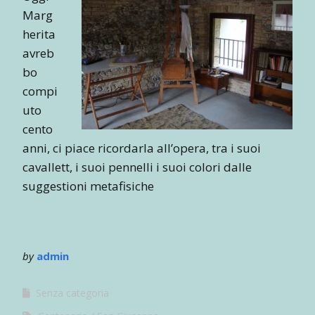
Marg
herita
avreb
bo
compi
uto
cento
anni, ci piace ricordarla all’opera, tra i suoi
cavallett, i suoi pennelli i suoi colori dalle
suggestioni metafisiche
by
admin
Senza categoria