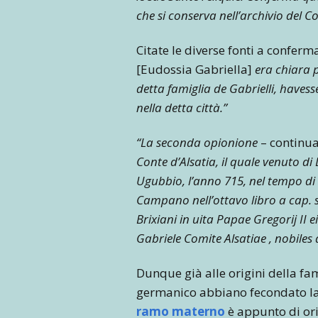
che si conserva nell’archivio del 
Citate le diverse fonti a conferma
[Eudossia Gabriella]
era chiara p
detta famiglia de Gabrielli, haves
nella detta città.”
“La seconda opionione
– continua
Conte d’Alsatia, il quale venuto 
Ugubbio, l’anno 715, nel tempo di
Campano nell’ottavo libro a cap. s
Brixiani in uita Papae Gregorij II 
Gabriele Comite Alsatiae , nobiles 
Dunque già alle origini della fam
germanico abbiano fecondato la s
ramo materno
è appunto di ori