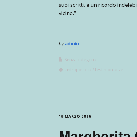
suoi scritti, e un ricordo indeleb
vicino.”
by
admin
Senza categoria
antroposofia
testimonianze
19 MARZO 2016
Margherita 