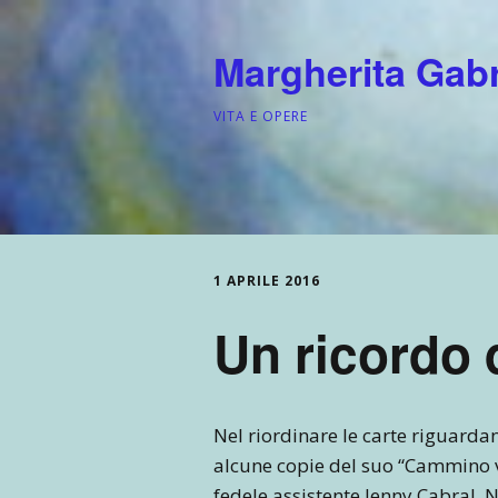
Margherita Gabri
VITA E OPERE
1 APRILE 2016
Un ricordo 
Nel riordinare le carte riguarda
alcune copie del suo “Cammino v
fedele assistente Jenny Cabral. 