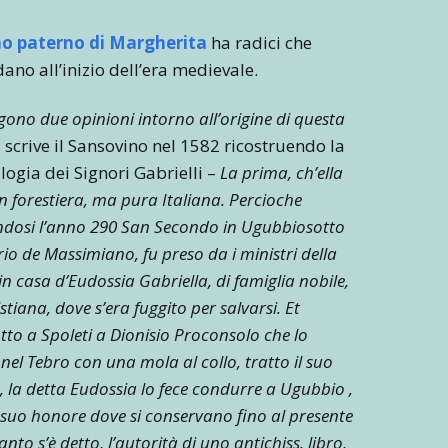
o paterno di Margherita
ha radici che
ano all’inizio dell’era medievale.
ggono due opinioni intorno all’origine di questa
 scrive il Sansovino nel 1582 ricostruendo la
ogia dei Signori Gabrielli –
La prima, ch’ella
n forestiera, ma pura Italiana. Percioche
ndosi l’anno 290 San Secondo in Ugubbiosotto
rio de Massimiano, fu preso da i ministri della
in casa d’Eudossia Gabriella, di famiglia nobile,
istiana, dove s’era fuggito per salvarsi. Et
to a Spoleti a Dionisio Proconsolo che lo
el Tebro con una mola al collo, tratto il suo
 la detta Eudossia lo fece condurre a Ugubbio ,
a suo honore dove si conservano fino al presente
to s’è detto, l’autorità di uno antichiss. libro,