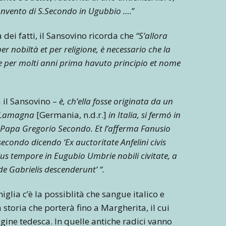
Convento di S.Secondo in Ugubbio ….
”
 dei fatti, il Sansovino ricorda che
“S’allora
er nobiltà et per religione, è necessario che la
se per molti anni prima havuto principio et nome
 il Sansovino –
è, ch’ella fosse originata da un
di Lamagna
[Germania, n.d.r.]
in Italia, si fermó in
 Papa Gregorio Secondo. Et l’afferma Fanusio
econdo dicendo ‘Ex auctoritate Anfelini civis
eius tempore in Eugubio Umbrie nobili civitate, a
de Gabrielis descenderunt’ “.
iglia c’è la possiblità che sangue italico e
toria che porterà fino a Margherita, il cui
gine tedesca. In quelle antiche radici vanno