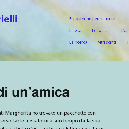
elli
Esposizione permanente
L
La vita
Le radici
L’op
La ricerca
Altri scritti
T
Il ramo paterno –
Prep
Gabrielli
Mat
Il ramo materno –
l’ascendente tedesc
Da G
di un’amica
Nuov
l’um
nti Margherita ho trovato un pacchetto con
erso l’arte” inviatomi a suo tempo dalla sua
Nel pacchetto c’era anche una lettera inviatami