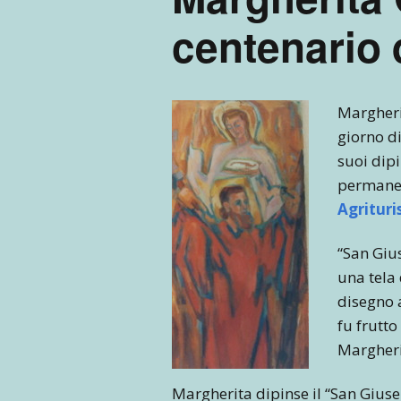
centenario 
Margheri
giorno di
suoi dipi
permanent
Agrituri
“San Giu
una tela 
disegno 
fu frutto
Margherit
Margherita dipinse il “San Giusep