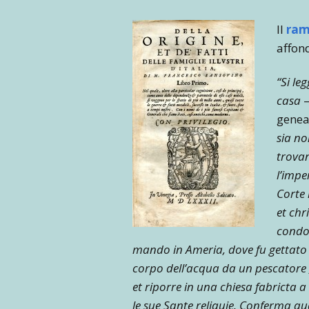
Il
ram
affond
“Si le
casa
–
geneal
sia no
trova
l’impe
Corte 
et chr
condot
mando in Ameria, dove fu gettato n
corpo dell’acqua da un pescatore ,
et riporre in una chiesa fabricta 
le sue Sante reliquie. Conferma quan