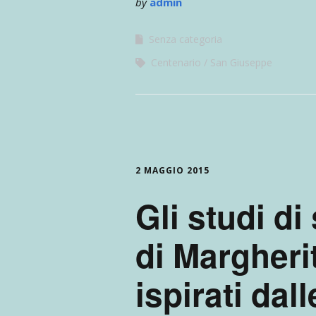
by
admin
Senza categoria
Centenario
San Giuseppe
2 MAGGIO 2015
Gli studi di
di Margher
ispirati dall