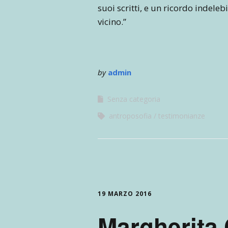
suoi scritti, e un ricordo indeleb
vicino.”
by
admin
Senza categoria
antroposofia
testimonianze
19 MARZO 2016
Margherita 