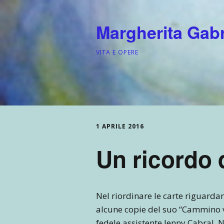
Margherita Gabri
VITA E OPERE
1 APRILE 2016
Un ricordo 
Nel riordinare le carte riguarda
alcune copie del suo “Cammino v
fedele assistente Jenny Cabral. 