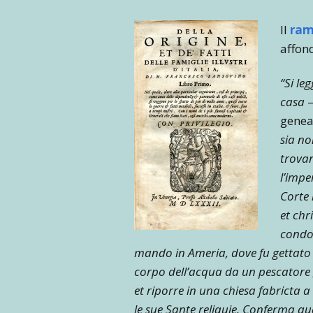
Il
ram
affond
“Si le
casa
–
geneal
sia no
trova
l’impe
Corte 
et chr
condot
mando in Ameria, dove fu gettato n
corpo dell’acqua da un pescatore ,
et riporre in una chiesa fabricta 
le sue Sante reliquie. Conferma quan