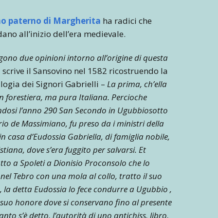
o paterno di Margherita
ha radici che
ano all’inizio dell’era medievale.
ggono due opinioni intorno all’origine di questa
 scrive il Sansovino nel 1582 ricostruendo la
ogia dei Signori Gabrielli –
La prima, ch’ella
n forestiera, ma pura Italiana. Percioche
ndosi l’anno 290 San Secondo in Ugubbiosotto
rio de Massimiano, fu preso da i ministri della
in casa d’Eudossia Gabriella, di famiglia nobile,
istiana, dove s’era fuggito per salvarsi. Et
to a Spoleti a Dionisio Proconsolo che lo
el Tebro con una mola al collo, tratto il suo
 la detta Eudossia lo fece condurre a Ugubbio ,
a suo honore dove si conservano fino al presente
to s’è detto, l’autorità di uno antichiss. libro,