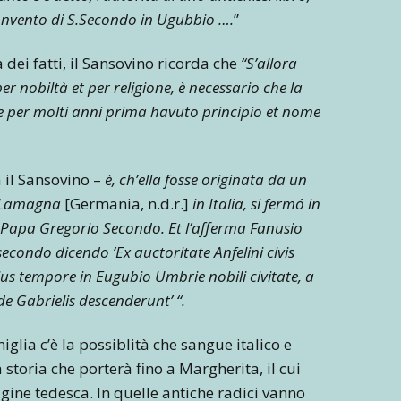
Convento di S.Secondo in Ugubbio ….
”
 dei fatti, il Sansovino ricorda che
“S’allora
er nobiltà et per religione, è necessario che la
se per molti anni prima havuto principio et nome
 il Sansovino –
è, ch’ella fosse originata da un
di Lamagna
[Germania, n.d.r.]
in Italia, si fermó in
 Papa Gregorio Secondo. Et l’afferma Fanusio
econdo dicendo ‘Ex auctoritate Anfelini civis
eius tempore in Eugubio Umbrie nobili civitate, a
de Gabrielis descenderunt’ “.
iglia c’è la possiblità che sangue italico e
toria che porterà fino a Margherita, il cui
gine tedesca. In quelle antiche radici vanno