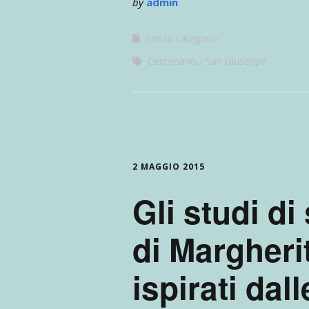
by
admin
Senza categoria
Centenario
San Giuseppe
2 MAGGIO 2015
Gli studi di
di Margher
ispirati dall