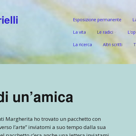
elli
Esposizione permanente
L
La vita
Le radici
L’op
La ricerca
Altri scritti
T
Il ramo paterno –
Prep
Gabrielli
Mat
Il ramo materno –
l’ascendente tedesc
Da G
di un’amica
Nuov
l’um
nti Margherita ho trovato un pacchetto con
erso l’arte” inviatomi a suo tempo dalla sua
Nel pacchetto c’era anche una lettera inviatami