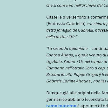
che si conserva nell’archivio del 
Citate le diverse fonti a conferma
[Eudossia Gabriella]
era chiara p
detta famiglia de Gabrielli, haves
nella detta città.”
“La seconda opionione
– continua
Conte d’Alsatia, il quale venuto 
Ugubbio, l’anno 715, nel tempo di
Campano nell’ottavo libro a cap. s
Brixiani in uita Papae Gregorij II 
Gabriele Comite Alsatiae , nobiles 
Dunque già alle origini della fam
germanico abbiano fecondato la s
ramo materno
è appunto di ori