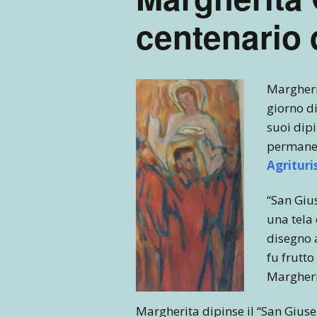
centenario 
Margheri
giorno di
suoi dipi
permanent
Agrituri
“San Giu
una tela 
disegno 
fu frutto
Margherit
Margherita dipinse il “San Giusep