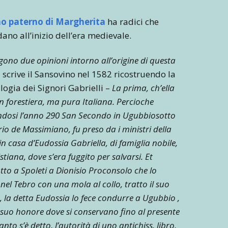
o paterno di Margherita
ha radici che
ano all’inizio dell’era medievale.
ggono due opinioni intorno all’origine di questa
 scrive il Sansovino nel 1582 ricostruendo la
ogia dei Signori Gabrielli –
La prima, ch’ella
n forestiera, ma pura Italiana. Percioche
ndosi l’anno 290 San Secondo in Ugubbiosotto
rio de Massimiano, fu preso da i ministri della
in casa d’Eudossia Gabriella, di famiglia nobile,
istiana, dove s’era fuggito per salvarsi. Et
to a Spoleti a Dionisio Proconsolo che lo
el Tebro con una mola al collo, tratto il suo
 la detta Eudossia lo fece condurre a Ugubbio ,
a suo honore dove si conservano fino al presente
to s’è detto, l’autorità di uno antichiss. libro,