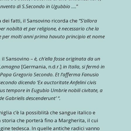
Convento di S.Secondo in Ugubbio ….
”
 dei fatti, il Sansovino ricorda che
“S’allora
er nobiltà et per religione, è necessario che la
se per molti anni prima havuto principio et nome
 il Sansovino –
è, ch’ella fosse originata da un
di Lamagna
[Germania, n.d.r.]
in Italia, si fermó in
 Papa Gregorio Secondo. Et l’afferma Fanusio
econdo dicendo ‘Ex auctoritate Anfelini civis
eius tempore in Eugubio Umbrie nobili civitate, a
de Gabrielis descenderunt’ “.
iglia c’è la possiblità che sangue italico e
toria che porterà fino a Margherita, il cui
gine tedesca. In quelle antiche radici vanno