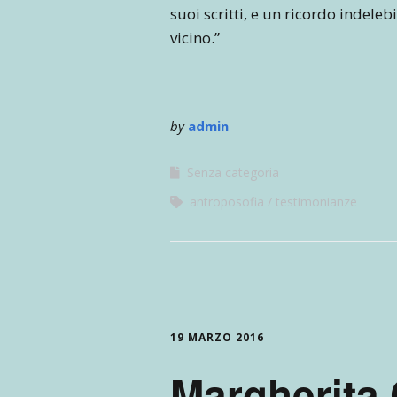
suoi scritti, e un ricordo indeleb
vicino.”
by
admin
Senza categoria
antroposofia
testimonianze
19 MARZO 2016
Margherita 