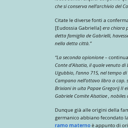
che si conserva nell’archivio del 
Citate le diverse fonti a conferma
[Eudossia Gabriella]
era chiara p
detta famiglia de Gabrielli, haves
nella detta città.”
“La seconda opionione
– continua
Conte d’Alsatia, il quale venuto 
Ugubbio, l’anno 715, nel tempo di
Campano nell’ottavo libro a cap. s
Brixiani in uita Papae Gregorij II 
Gabriele Comite Alsatiae , nobiles 
Dunque già alle origini della fam
germanico abbiano fecondato la s
ramo materno
è appunto di ori