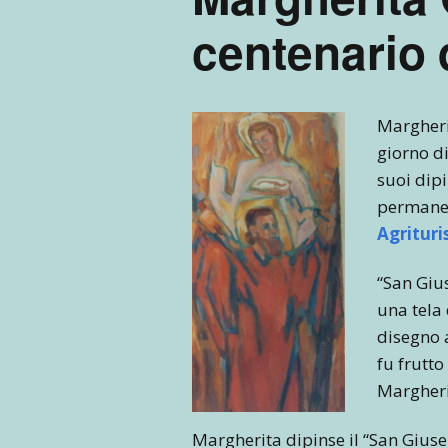
centenario 
Margheri
giorno di
suoi dipi
permanent
Agrituri
“San Giu
una tela 
disegno 
fu frutto
Margherit
Margherita dipinse il “San Giusep