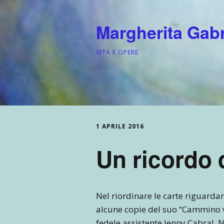
Margherita Gabri
VITA E OPERE
1 APRILE 2016
Un ricordo 
Nel riordinare le carte riguarda
alcune copie del suo “Cammino v
fedele assistente Jenny Cabral. 