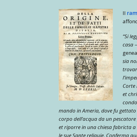
Il
ram
affond
“Si le
casa
–
geneal
sia no
trova
l’impe
Corte 
et chr
condot
mando in Ameria, dove fu gettato n
corpo dell’acqua da un pescatore ,
et riporre in una chiesa fabricta 
le sue Sante reliquie. Conferma quan