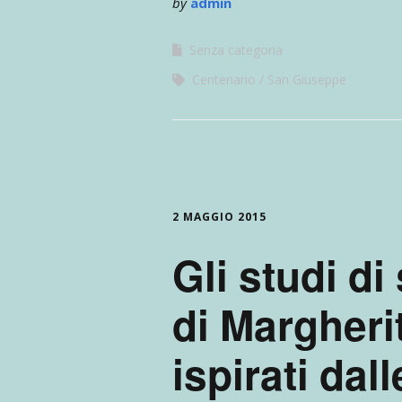
by
admin
Senza categoria
Centenario
San Giuseppe
2 MAGGIO 2015
Gli studi di
di Margher
ispirati dall