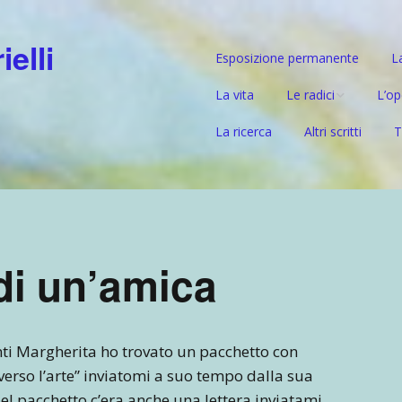
elli
Esposizione permanente
L
La vita
Le radici
L’op
La ricerca
Altri scritti
T
Il ramo paterno –
Prep
Gabrielli
Mat
Il ramo materno –
l’ascendente tedesc
Da G
di un’amica
Nuov
l’um
nti Margherita ho trovato un pacchetto con
erso l’arte” inviatomi a suo tempo dalla sua
Nel pacchetto c’era anche una lettera inviatami