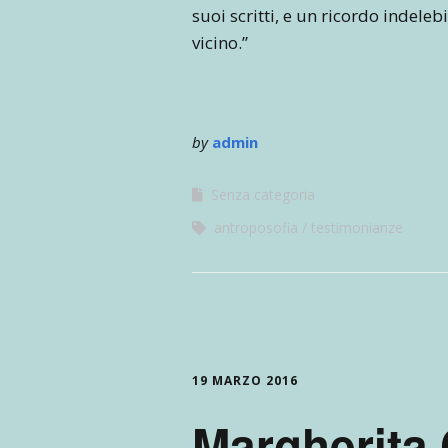
suoi scritti, e un ricordo indeleb
vicino.”
by
admin
Senza categoria
antroposofia
testimonianze
19 MARZO 2016
Margherita 