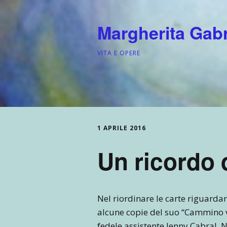
Margherita Gabri
VITA E OPERE
1 APRILE 2016
Un ricordo 
Nel riordinare le carte riguarda
alcune copie del suo “Cammino v
fedele assistente Jenny Cabral. 