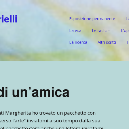
elli
Esposizione permanente
L
La vita
Le radici
L’op
La ricerca
Altri scritti
T
Il ramo paterno –
Prep
Gabrielli
Mat
Il ramo materno –
l’ascendente tedesc
Da G
di un’amica
Nuov
l’um
nti Margherita ho trovato un pacchetto con
erso l’arte” inviatomi a suo tempo dalla sua
Nel pacchetto c’era anche una lettera inviatami