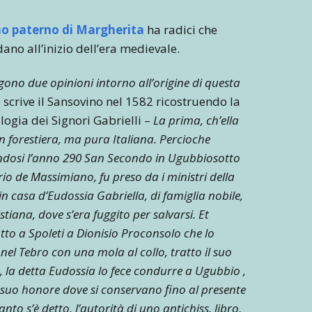
o paterno di Margherita
ha radici che
ano all’inizio dell’era medievale.
ggono due opinioni intorno all’origine di questa
 scrive il Sansovino nel 1582 ricostruendo la
ogia dei Signori Gabrielli –
La prima, ch’ella
n forestiera, ma pura Italiana. Percioche
ndosi l’anno 290 San Secondo in Ugubbiosotto
rio de Massimiano, fu preso da i ministri della
in casa d’Eudossia Gabriella, di famiglia nobile,
istiana, dove s’era fuggito per salvarsi. Et
to a Spoleti a Dionisio Proconsolo che lo
el Tebro con una mola al collo, tratto il suo
 la detta Eudossia lo fece condurre a Ugubbio ,
a suo honore dove si conservano fino al presente
to s’è detto, l’autorità di uno antichiss. libro,