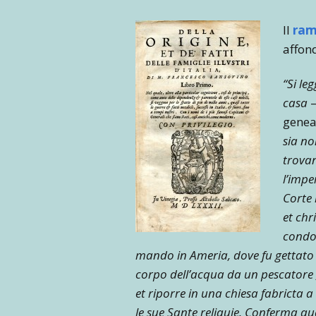
Il
ram
affond
“Si le
casa
–
geneal
sia no
trova
l’impe
Corte 
et chr
condot
mando in Ameria, dove fu gettato n
corpo dell’acqua da un pescatore ,
et riporre in una chiesa fabricta 
le sue Sante reliquie. Conferma quan