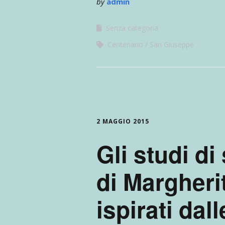
by
admin
Senza categoria
Centenario
San Giuseppe
2 MAGGIO 2015
Gli studi di
di Margher
ispirati dall