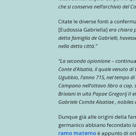
che si conserva nell’archivio del 
Citate le diverse fonti a conferma
[Eudossia Gabriella]
era chiara p
detta famiglia de Gabrielli, haves
nella detta città.”
“La seconda opionione
– continua
Conte d’Alsatia, il quale venuto 
Ugubbio, l’anno 715, nel tempo di
Campano nell’ottavo libro a cap. s
Brixiani in uita Papae Gregorij II 
Gabriele Comite Alsatiae , nobiles 
Dunque già alle origini della fam
germanico abbiano fecondato la s
ramo materno
è appunto di ori