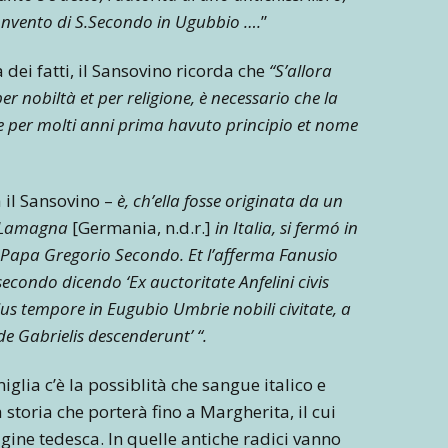
Convento di S.Secondo in Ugubbio ….
”
 dei fatti, il Sansovino ricorda che
“S’allora
er nobiltà et per religione, è necessario che la
se per molti anni prima havuto principio et nome
 il Sansovino –
è, ch’ella fosse originata da un
di Lamagna
[Germania, n.d.r.]
in Italia, si fermó in
 Papa Gregorio Secondo. Et l’afferma Fanusio
econdo dicendo ‘Ex auctoritate Anfelini civis
eius tempore in Eugubio Umbrie nobili civitate, a
de Gabrielis descenderunt’ “.
iglia c’è la possiblità che sangue italico e
toria che porterà fino a Margherita, il cui
gine tedesca. In quelle antiche radici vanno