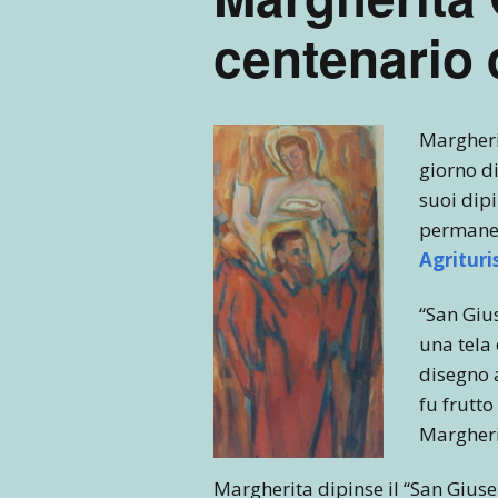
centenario 
Margheri
giorno di
suoi dipi
permanent
Agrituri
“San Giu
una tela 
disegno 
fu frutto
Margherit
Margherita dipinse il “San Giusep