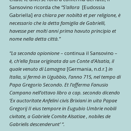
Sansovino ricorda che
“S’allora
[Eudossia
Gabriella]
era chiara per nobiltà et per religione, è
necessario che la detta famiglia de Gabrielli,
havesse per molti anni prima havuto principio et
nome nella detta città.”
“La seconda opionione
– continua il Sansovino –
è, ch’ella fosse originata da un Conte d’Alsatia, il
quale venuto di Lamagna
[Germania, n.d.r.]
in
Italia, si fermó in Ugubbio, l’anno 715, nel tempo di
Papa Gregorio Secondo. Et l’afferma Fanusio
Campano nell’ottavo libro a cap. secondo dicendo
‘Ex auctoritate Anfelini civis Brixiani in uita Papae
Gregorij II eius tempore in Eugubio Umbrie nobili
civitate, a Gabriele Comite Alsatiae , nobiles de
Gabrielis descenderunt’ “.