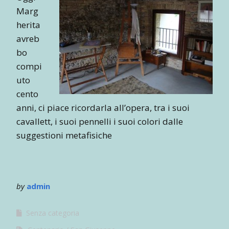
Marg
herita
avreb
bo
compi
uto
cento
anni, ci piace ricordarla all’opera, tra i suoi
cavallett, i suoi pennelli i suoi colori dalle
suggestioni metafisiche
by
admin
Senza categoria