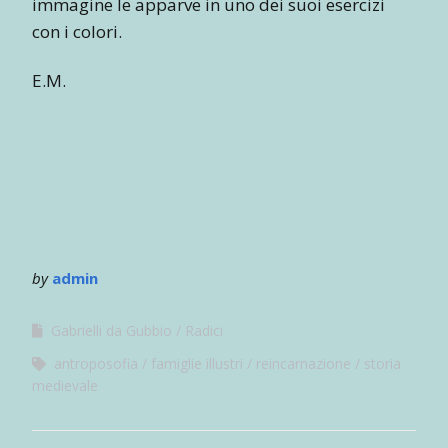
immagine le apparve in uno dei suoi esercizi
con i colori.
E.M.
by
admin
Gabrielli da Gubbio
Radici
antroposofia
famiglie illustri
reincarnazione
storia
medievale