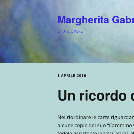
Margherita Gabri
VITA E OPERE
1 APRILE 2016
Un ricordo 
Nel riordinare le carte riguarda
alcune copie del suo “Cammino v
fedele assistente Jenny Cabral. 