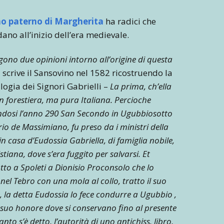
o paterno di Margherita
ha radici che
ano all’inizio dell’era medievale.
ggono due opinioni intorno all’origine di questa
 scrive il Sansovino nel 1582 ricostruendo la
ogia dei Signori Gabrielli –
La prima, ch’ella
n forestiera, ma pura Italiana. Percioche
ndosi l’anno 290 San Secondo in Ugubbiosotto
rio de Massimiano, fu preso da i ministri della
in casa d’Eudossia Gabriella, di famiglia nobile,
istiana, dove s’era fuggito per salvarsi. Et
to a Spoleti a Dionisio Proconsolo che lo
el Tebro con una mola al collo, tratto il suo
 la detta Eudossia lo fece condurre a Ugubbio ,
a suo honore dove si conservano fino al presente
to s’è detto, l’autorità di uno antichiss. libro,