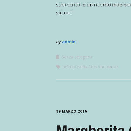
suoi scritti, e un ricordo indeleb
vicino.”
by
admin
Senza categoria
antroposofia
testimonianze
19 MARZO 2016
Margherita 