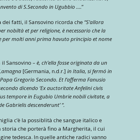
Convento di S.Secondo in Ugubbio ….
”
 dei fatti, il Sansovino ricorda che
“S’allora
er nobiltà et per religione, è necessario che la
se per molti anni prima havuto principio et nome
 il Sansovino –
è, ch’ella fosse originata da un
di Lamagna
[Germania, n.d.r.]
in Italia, si fermó in
 Papa Gregorio Secondo. Et l’afferma Fanusio
econdo dicendo ‘Ex auctoritate Anfelini civis
eius tempore in Eugubio Umbrie nobili civitate, a
de Gabrielis descenderunt’ “.
iglia c’è la possiblità che sangue italico e
toria che porterà fino a Margherita, il cui
gine tedesca. In quelle antiche radici vanno