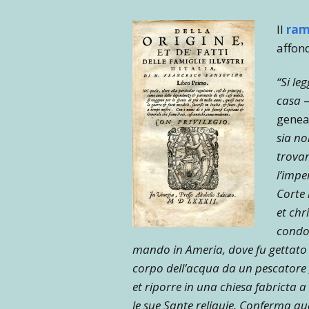
Il
ram
affond
“Si le
casa
–
geneal
sia no
trova
l’impe
Corte 
et chr
condot
mando in Ameria, dove fu gettato n
corpo dell’acqua da un pescatore ,
et riporre in una chiesa fabricta 
le sue Sante reliquie. Conferma quan