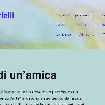
elli
Esposizione permanente
L
La vita
Le radici
L’op
La ricerca
Altri scritti
T
Il ramo paterno –
Prep
Gabrielli
Mat
Il ramo materno –
l’ascendente tedesc
Da G
di un’amica
Nuov
l’um
nti Margherita ho trovato un pacchetto con
erso l’arte” inviatomi a suo tempo dalla sua
Nel pacchetto c’era anche una lettera inviatami