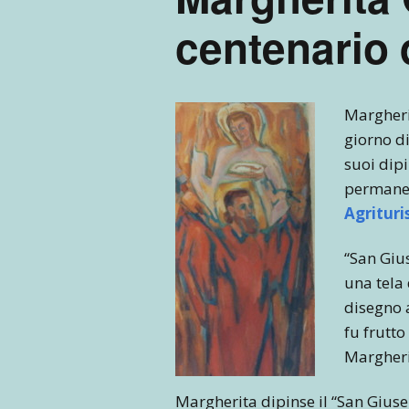
centenario 
Margheri
giorno di
suoi dipi
permanent
Agrituri
“San Giu
una tela 
disegno 
fu frutto
Margherit
Margherita dipinse il “San Giusep