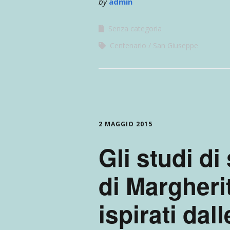
by
admin
Senza categoria
Centenario
San Giuseppe
2 MAGGIO 2015
Gli studi di
di Margher
ispirati dall