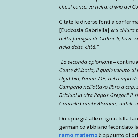
che si conserva nell’archivio del 
Citate le diverse fonti a conferma
[Eudossia Gabriella]
era chiara p
detta famiglia de Gabrielli, haves
nella detta città.”
“La seconda opionione
– continua
Conte d’Alsatia, il quale venuto 
Ugubbio, l’anno 715, nel tempo di
Campano nell’ottavo libro a cap. s
Brixiani in uita Papae Gregorij II 
Gabriele Comite Alsatiae , nobiles 
Dunque già alle origini della fam
germanico abbiano fecondato la s
ramo materno
è appunto di ori